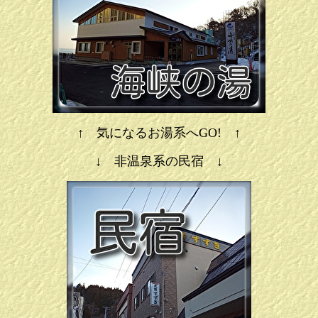
↑ 気になるお湯系へGO! ↑
↓ 非温泉系の民宿 ↓