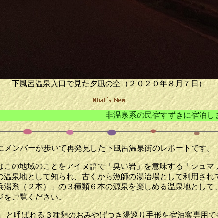
下風呂温泉入口で見た夕凪の空（２０２０年８月７日）
非温泉系の民宿すずきに宿泊しました。 居酒屋
際にメンバーが歩いて再発見した下風呂温泉街のレポートです。
この地域のことをアイヌ語で「臭い岩」を意味する「シュマ
の温泉地として知られ、古くから漁師の湯治場として利用され
浜湯系（２本）」の３種類６本の源泉を楽しめる温泉地として
ジ
をご覧ください。
と呼ばれる３種類のおみやげつき湯巡り手形を宿泊客専用で