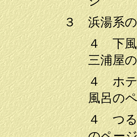
ジ
３ 浜湯系
４ 下
三浦屋
４ ホ
風呂の
４ つ
のペー