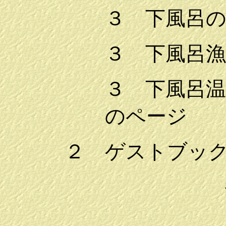
３ 下風呂
３ 下風呂
３ 下風呂
のページ
２ ゲストブッ