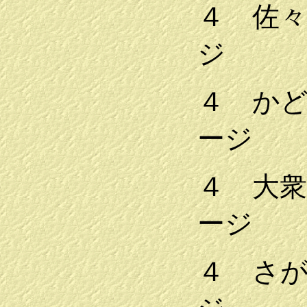
４ 佐
ジ
４ か
ージ
４ 大
ージ
４ さ