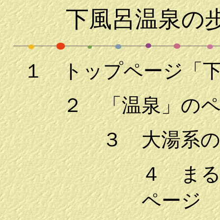
下風呂温泉の
１ トップページ「
２ 「温泉」の
３ 大湯系
４ ま
ページ