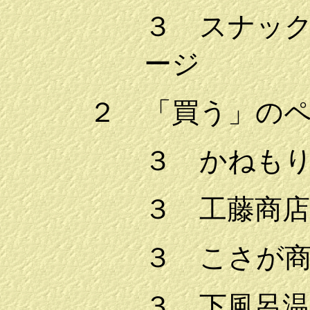
３ スナッ
ージ
２ 「買う」の
３ かねも
３ 工藤商
３ こさが
３ 下風呂