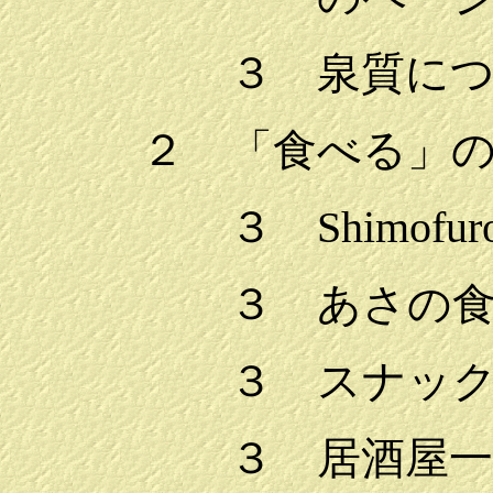
３ 泉質に
２ 「食べる」
３ Shimofu
３ あさの
３ スナッ
３ 居酒屋