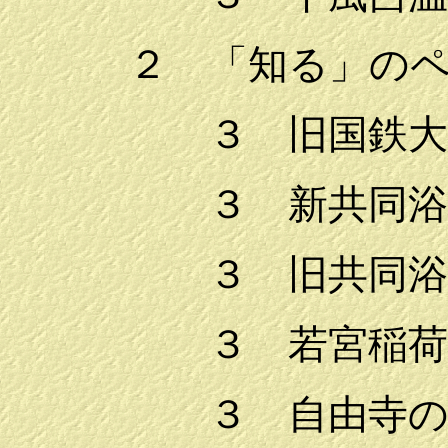
２ 「知る」の
３ 旧国鉄
３ 新共同
３ 旧共同
３ 若宮稲
３ 自由寺