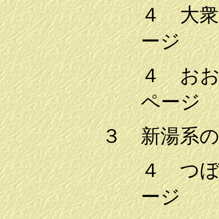
４ 大
ージ
４ お
ページ
３ 新湯系
４ つ
ージ