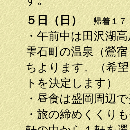
５日（日）
帰着１７
・午前中は田沢湖高
雫石町の温泉（鶯宿
ちよります。（希望
トを決定します）
・昼食は盛岡周辺で
・旅の締めくくりも
軒の中から１軒を選