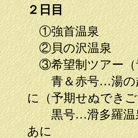
２日目
①強首温泉
②貝の沢温泉
③希望制ツアー（
青＆赤号…湯の越
に（予期せぬできご
黒号…滑多羅温泉
あに