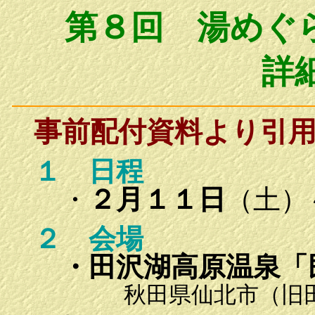
第８回 湯めぐ
詳
事前配付資料より引
１
日程
・
２月１１日
（土）
２ 会場
・田沢湖高原温泉
秋田県仙北市（旧田沢