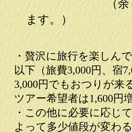
（余りは均
ます。）
・贅沢に旅行を楽しん
以下（旅費
3,000
円、宿
7
3,000
円でもおつりが来
ツアー希望者は
1,600
円
・この他に必要に応じ
よって多少値段が変わ