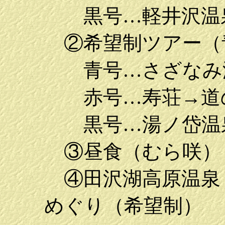
黒号…軽井沢温泉
②希望制ツアー（
青号…さざなみ温
赤号…寿荘→道
黒号…湯ノ岱温泉
③昼食（むら咲）
④田沢湖高原温泉
めぐり（希望制）