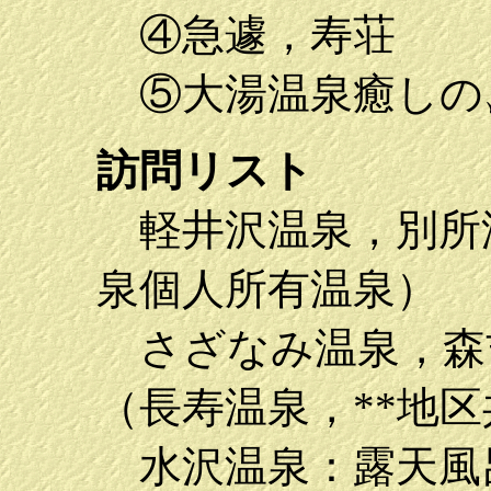
④急遽，寿荘
⑤大湯温泉癒し
訪問リスト
軽井沢温泉，別所温
泉個人所有温泉）
さざなみ温泉，森
（長寿温泉，**地
水沢温泉：露天風