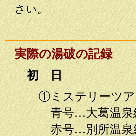
さい。
実際の湯破の記録
初 日
①ミステリーツア
青号…大葛温泉経
赤号…別所温泉経