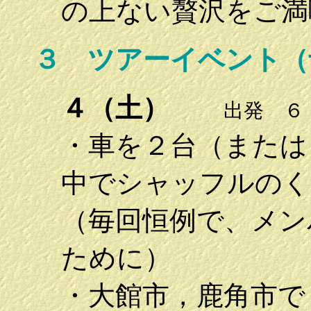
の上ない贅沢をご満
３ ツアーイベント（
４（土）
出発 ６
・車を２台（または
中でシャッフルのく
（毎回恒例で、メン
ために）
・大館市，鹿角市で