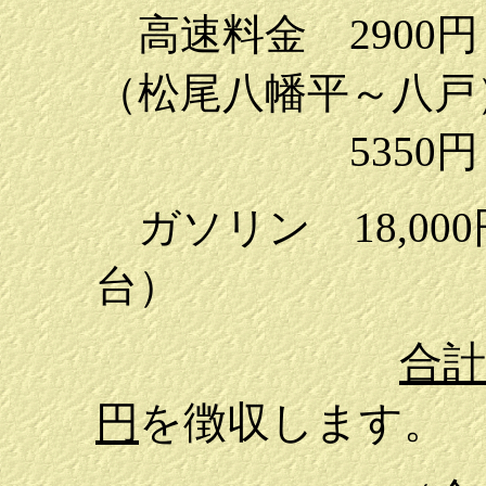
高速料金
2900
円
（松尾八幡平～八戸
5350
円
ガソリン
18,000
台）
合計
円
を徴収します。